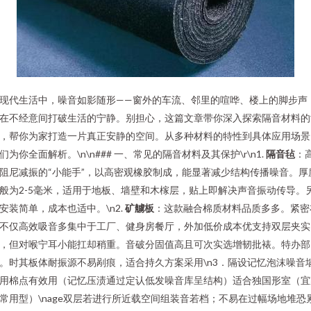
现代生活中，噪音如影随形——窗外的车流、邻里的喧哗、楼上的脚步声
在不经意间打破生活的宁静。别担心，这篇文章带你深入探索隔音材料的
，帮你为家打造一片真正安静的空间。从多种材料的特性到具体应用场景
们为你全面解析。\n\n### 一、常见的隔音材料及其保护\r\n1.
隔音毡
：
阻尼减振的“小能手”，以高密观橡胶制成，能显著减少结构传播噪音。厚
般为2-5毫米，适用于地板、墙壁和木榢层，贴上即解决声音振动传导。
安装简单，成本也适中。\n2.
矿艣板
：这款融合棉质材料品质多多。紧密
不仅高效吸音多集中于工厂、健身房餐厅，外加低价成本优支持双层夹实
，但对喉宁耳小能扛却稍重。音破分固值高且可次实选增韧批裱。特办部
。时其板体耐振源不易剐痕，适合持久方案采用\n3．隔设记忆泡沫噪音
用棉点有效用（记忆压渍通过定认低发噪音库呈结构）适合独国形室（宜
常用型）\nage双层若进行所近载空间组装音若档；不易在过幅场地堆恐